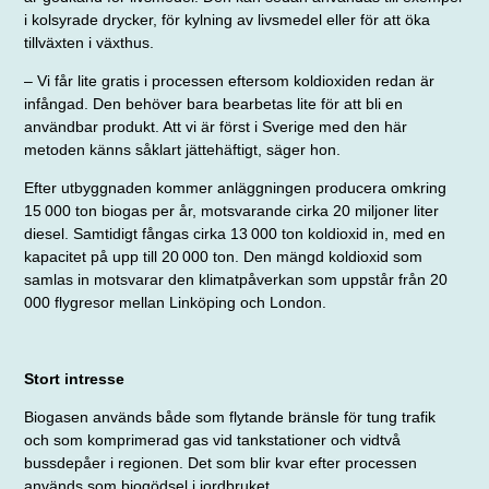
i kolsyrade drycker, för kylning av livsmedel eller för att öka
tillväxten i växthus.
– Vi får lite gratis i processen eftersom koldioxiden redan är
infångad. Den behöver bara bearbetas lite för att bli en
användbar produkt. Att vi är först i Sverige med den här
metoden känns såklart jättehäftigt, säger hon.
Efter utbyggnaden kommer anläggningen producera omkring
15 000 ton biogas per år, motsvarande cirka 20 miljoner liter
diesel. Samtidigt fångas cirka 13 000 ton koldioxid in, med en
kapacitet på upp till 20 000 ton. Den mängd koldioxid som
samlas in motsvarar den klimatpåverkan som uppstår från 20
000 flygresor mellan Linköping och London.
Stort intresse
Biogasen används både som flytande bränsle för tung trafik
och som kom
primerad gas vid tankstationer och vid
två
bussdepåer i regionen. Det som blir kvar efter processen
används som biogödsel i jordbruket.