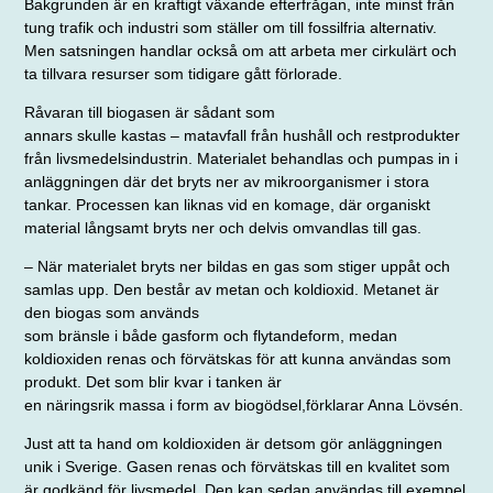
Bakgrunden är en kraftigt växande efterfrågan, inte minst från
tung trafik och industri som ställer om till fossilfria alternativ.
Men satsningen handlar också om att arbeta mer cirkulärt och
ta tillvara resurser som tidigare gått förlorade.
Råvaran till biogasen är sådant som
annars skulle kastas – matavfall från hus
håll och restprodukter
från livsmedels­industrin. Materialet behandlas och pumpas in i
anläggningen där det bryts ner av mikroorganismer i stora
tankar. Processen kan liknas vid en komage, där organiskt
material långsamt bryts ner och delvis omvandlas till gas.
– När materialet bryts ner bildas en gas som stiger uppåt och
samlas upp. Den består av metan och koldioxid. Metanet är
den biogas som används
som bränsle i både gasform och flytande
form, medan
koldioxiden renas och för­vätskas för att kunna användas som
produkt. Det som blir kvar i tanken är
en näringsrik massa i form av biogödsel,
förklarar Anna Lövsén.
Just att ta hand om koldioxiden är det
som gör anläggningen
unik i Sverige. Gasen renas och förvätskas till en kvalitet som
är godkänd för livsmedel. Den kan sedan användas till exempel