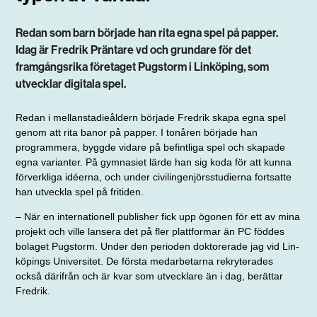
Redan som barn började han rita egna spel på papper.
Idag är Fredrik Präntare vd och grundare för det
framgångsrika företaget Pugstorm i Linköping, som
utvecklar digitala spel.
Redan i mellanstadieåldern började Fredrik skapa egna spel
genom att rita banor på papper. I tonåren började han
programmera, byggde vidare på befintliga spel och skapade
egna varianter. På gymnasiet lärde han sig koda för att kunna
förverkliga idéerna, och under civilingenjörsstudierna fortsatte
han utveckla spel på fritiden.
– När en internationell publisher fick upp ögonen för ett av mina
projekt och ville lansera det på fler plattformar än PC föddes
bolaget Pugstorm. Under den perioden doktorerade jag vid Lin­
köpings Universitet. De första med­arbetarna rekryterades
också därifrån och är kvar som utvecklare än i dag, berättar
Fredrik.