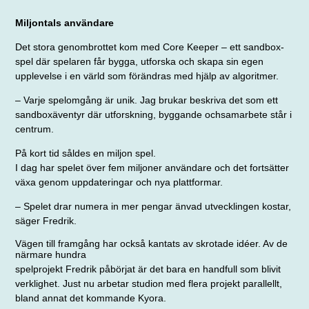
Miljontals användare
Det stora genombrottet kom med Core Keeper – ett sandbox-
spel där spelaren får bygga, utforska och skapa sin egen
upplevelse i en värld som förändras med hjälp av algoritmer.
– Varje spelomgång är unik. Jag brukar beskriva det som ett
sandbox
äventyr där utforskning, byggande och
samarbete står i
centrum.
På kort tid såldes en miljon spel.
I dag har spelet över fem miljoner användare och det fortsätter
växa genom uppdateringar och nya plattformar.
– Spelet drar numera in mer pengar än
vad utvecklingen kostar,
säger Fredrik.
Vägen till framgång har också kantats av skrotade idéer. Av de
närmare hundra
spelprojekt Fredrik påbörjat är det bara en handfull som blivit
verklighet. Just nu arbetar studion med flera projekt parallellt,
bland annat det kommande Kyora.