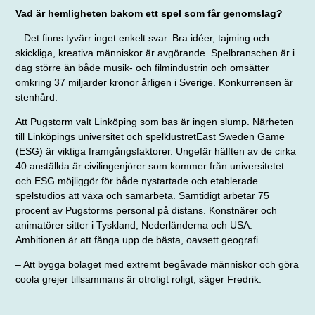
Vad är hemligheten bakom ett spel som får genomslag?
– Det finns tyvärr inget enkelt svar. Bra idéer, tajming och
skickliga, kreativa människor är avgörande. Spelbranschen är i
dag större än både
musik- och filmindustrin och omsätter
omkring 37 miljarder kronor årligen i Sverige. Konkurrensen är
stenhård.
Att Pugstorm valt Linköping som bas är ingen slump. Närheten
till
Linköpings universitet och spelklustret
East Sweden Game
(ESG) är viktiga framgångsfaktorer. Ungefär hälften av de cirka
40 anställda är civilingen­jörer som kommer från universitetet
och ESG möjliggör för både nystartade och etablerade
spelstudios att växa och samarbeta. Samtidigt arbetar 75
procent av Pugstorms personal på distans. Konstnärer och
animatörer sitter i Tyskland, Nederländerna och USA.
Ambitionen är att fånga upp de bästa, oavsett geografi.
– Att bygga bolaget med extremt begåvade människor och göra
coola grejer tillsammans är otroligt roligt, säger Fredrik.