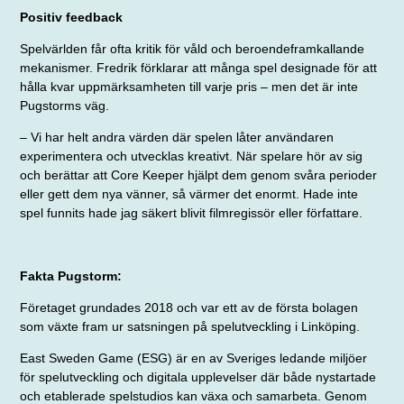
Positiv feedback
Spelvärlden får ofta kritik för våld och beroendeframkallande
mekanismer. Fredrik förklarar att många spel designade för att
hålla kvar uppmärksamheten till varje pris – men det är inte
Pugstorms väg.
– Vi har helt andra värden där spelen låter användaren
experimentera och utvecklas kreativt. När spelare hör av sig
och berättar att Core Keeper hjälpt dem genom svåra perioder
eller gett dem nya vänner, så värmer det enormt. Hade inte
spel funnits hade jag säkert blivit filmregissör eller författare.
Fakta Pugstorm:
Företaget grundades 2018 och var ett av de första bolagen
som växte fram ur satsningen på spelutveckling i Linköping.
East Sweden Game (ESG) är en av Sveriges ledande miljöer
för spelutveckling och digitala upplevelser där både nystartade
och etablerade spelstudios kan växa och sam­arbeta. Genom