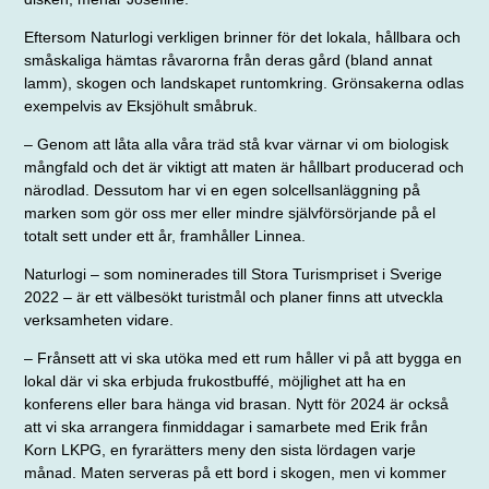
Eftersom Naturlogi verkligen brinner för det lokala, hållbara och
småskaliga
hämtas råvarorna från deras gård (bland
annat
lamm), skogen och landskapet runtomkring. Grönsakerna odlas
exempelvis av Eksjöhult småbruk.
– Genom att låta alla våra träd stå kvar värnar vi om biologisk
mångfald och det är viktigt att maten är hållbart producerad och
närodlad. Dessutom har vi en egen solcellsanläggning på
marken som gör oss mer eller mindre självförsörjande på el
totalt sett under ett år, framhåller Linnea.
Naturlogi – som nominerades till Stora Turismpriset i Sverige
2022 – är ett välbesökt turistmål och planer finns att utveckla
verksamheten vidare.
– Frånsett att vi ska utöka med ett rum håller vi på att bygga en
lokal där vi ska erbjuda frukostbuffé, möjlighet att ha en
konferens eller bara hänga vid brasan. Nytt för 2024 är också
att vi ska arrangera finmiddagar i samarbete med Erik från
Korn LKPG, en fyrarätters meny den sista lördagen varje
månad. Maten serveras på ett bord i skogen, men vi kommer