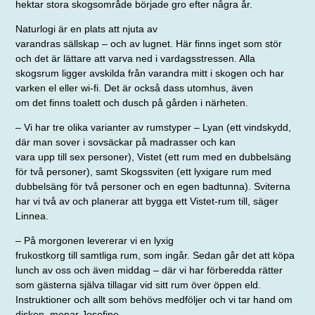
hektar stora skogsområde började gro efter några år.
Naturlogi är en plats att njuta av
varandras sällskap – och av lugnet. Här
finns inget som stör
och det är lättare att varva ned i vardagsstressen. Alla
skogsrum ligger avskilda från varandra mitt i skogen och har
varken el eller wi-fi. Det är också dass utomhus, även
om det finns toalett och dusch på gården
i närheten.
– Vi har tre olika varianter av rumstyper – Lyan (ett vindskydd,
där man sover i sovsäckar på madrasser och kan
vara upp till sex personer), Vistet (ett rum
med en dubbelsäng
för två personer),
samt Skogssviten (ett lyxigare rum med
dubbelsäng för två personer och en egen badtunna). Sviterna
har vi två av och planerar att bygga ett Vistet-rum till, säger
Linnea.
– På morgonen levererar vi en lyxig
frukostkorg till samtliga rum, som ingår.
Sedan går det att köpa
lunch av oss och även middag – där vi har förberedda rätter
som gästerna själva tillagar vid sitt rum över öppen eld.
Instruktioner och allt som behövs medföljer och vi tar hand om
disken, menar Josefine.