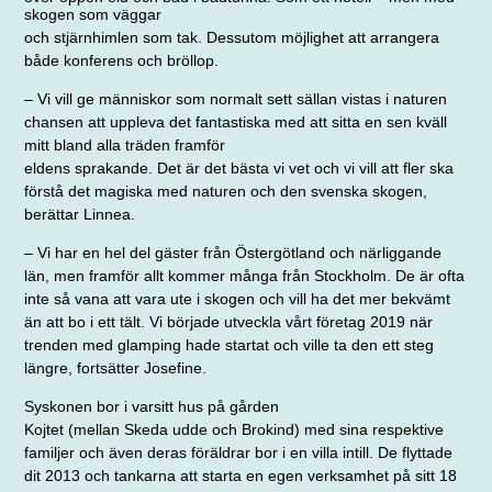
skogen som väggar
och stjärnhimlen som tak. Dessutom möjlighet att arrangera
både konferens och bröllop.
– Vi vill ge människor som normalt sett sällan vistas i naturen
chansen att uppleva det fantastiska med att sitta en sen kväll
mitt bland alla träden framför
eldens sprakande. Det är det bästa vi vet
och vi vill att fler ska
förstå det magiska med naturen och den svenska skogen,
berättar Linnea.
– Vi har en hel del gäster från Öster­götland och närliggande
län, men framför allt kommer många från Stockholm. De är ofta
inte så vana att vara ute i skogen och vill ha det mer bekvämt
än att bo i ett tält. Vi började utveckla vårt företag 2019 när
trenden med glamping hade startat och ville ta den ett steg
längre, fortsätter Josefine.
Syskonen bor i varsitt hus på gården
Kojtet (mellan Skeda udde och Brokind)
med sina respektive
familjer och även deras föräldrar bor i en villa intill. De flyttade
dit 2013 och tankarna att starta en egen verksamhet på sitt 18