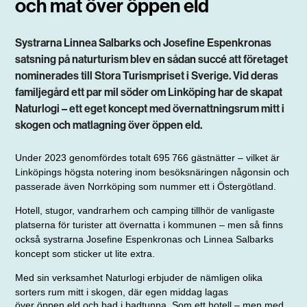
och mat över öppen eld
Systrarna Linnea Salbarks och Josefine Espenkronas
satsning på naturturism blev en sådan succé att företaget
nominerades till Stora Turismpriset i Sverige. Vid deras
familjegård ett par mil söder om Linköping har de skapat
Naturlogi – ett eget koncept med övernattningsrum mitt i
skogen och matlagning över öppen eld.
Under 2023 genomfördes totalt 695 766
gäst­nätter – vilket är
Linköpings högsta
notering inom besöksnäringen någonsin
och
passerade även Norrköping som nummer ett i Östergötland.
Hotell, stugor, vandrarhem och camping tillhör de vanligaste
platserna för turister att övernatta i kommunen – men så finns
också systrarna Josefine Espenkronas och Linnea Salbarks
koncept som sticker ut lite extra.
Med sin verksamhet Naturlogi erbjuder de nämligen olika
sorters rum mitt i skogen, där egen middag lagas
över öppen eld och bad i badtunna. Som ett hotell – men med