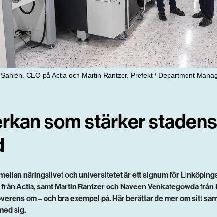
ian Sahlén, CEO på Actia och Martin Rantzer, Prefekt / Department Mana
rkan som stärker stadens
d
mellan näringslivet och universitetet är ett signum för Linköpings
 från Actia, samt Martin Rantzer och Naveen Venkategowda från
 överens om – och bra exempel på. Här berättar de mer om sitt sa
med sig.