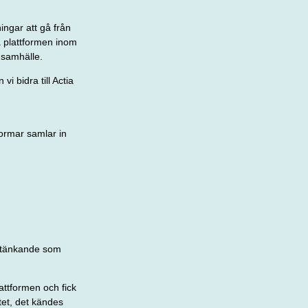
ingar att gå från
ra plattformen inom
 samhälle.
i bidra till Actia
formar samlar in
nytänkande som
attformen och fick
etet, det kändes