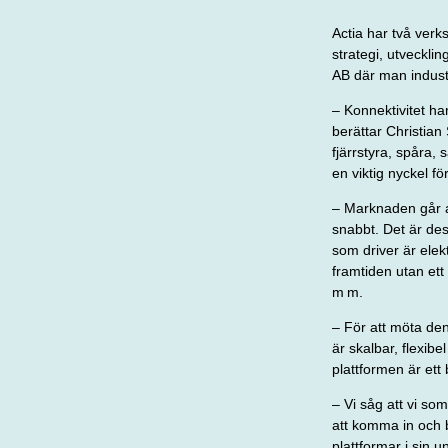
Actia har
två verks
strategi, utveckl
AB där man industri
– Konnektivitet ha
berättar Christia
fjärrstyra, spåra,
en viktig nyckel fö
– Marknaden går a
snabbt.
Det är de
som driver är elek
framtiden utan ett 
m m.
– För att möta den
är skalbar, flexib
plattformen är et
– Vi såg att vi so
att komma in och bi
plattformar i sin 