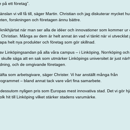
 på ett företag”.
änslan vi vill få till, säger Martin. Christian och jag diskuterar mycket h
eten, forskningen och
företagen ännu bättre.
teknikhjärtat när man ser alla de idéer och innovationer som kommer ur 
Christian. Många av dem är helt annat än vad vi tänkt när vi utvecklat
skapa helt nya produkter och företag som gör skillnad.
 av Linköpings­
andan på alla våra campus – i Linköping,
Norrköping och 
skulle säga att en sak som utmärker Linköpings universitet är just när
ildning, och de omgivande företagen.
äfta som arbetsgivare, säger Christer. Vi har anställt många från
rogrammet – bland annat tack vare vårt fina samarbete.
u dessutom nyligen pris som Europas mest innovativa stad. Det vi gör hjälp
 folk hit till Linköping vilket stärker stadens varumärke.