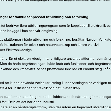
ningar för framtids­anpassad utbildning och forskning
itet bedriver flera utbildningsprogram som är kopplade till elektronik o
ler är inbyggd i hus och vår omgivning.
as plattformar i
både utbildning och forskning, berättar
Naveen Venkat
på Institutionen för teknik och naturvetenskap och lärare vid civil­
et Elektronikdesign.
när vi lär ut elektronikdesign har vi tidigare använt plattformar som är 
g. Men de hade begränsningar i både kraft och funktioner, och begräns
ytänkande och kreativitet. Actias plattformar innebar ett enormt steg i b
ed att kunna an­vända Actias utrustning i under­visningen är verkligen
efekt för Institutionen
för teknik och naturvetenskap.
sta plattformar som fungera både i labbsalar och när man gör mätningar
fält. Dels att det här är en industri­
 bara är en hårdvaruplattform, utan dessutom en beprövad
utvecklings