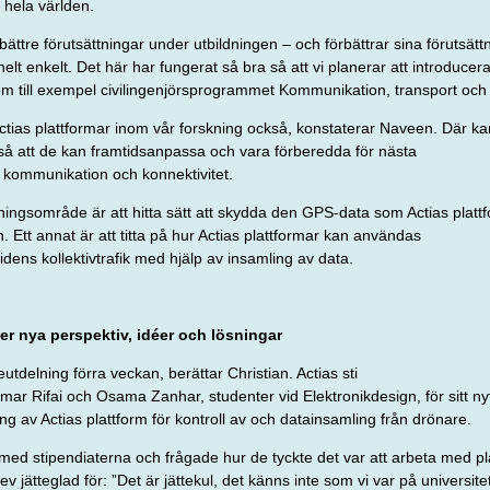
 hela världen.
bättre förutsättningar under utbildningen – och förbättrar sina förutsättn
 helt enkelt. Det
här har fungerat så bra så att vi planerar att introduce
till exempel civilingenjörs­
programmet Kommunikation, transport och
ctias plattformar inom vår forskning också, konstaterar Naveen. Där kan v
å att de kan framtids­anpassa och vara förberedda för nästa
ös kommunikation och
konnektivitet.
skningsområde är att hitta sätt att skydda den GPS-data som Actias platt
n. Ett annat är att titta på hur Actias plattformar kan användas
tidens kollektivtrafik med hjälp av insamling av data.
r nya perspektiv, idéer och lösningar
utdelning förra veckan, berättar Christian. Actias sti
 Omar Rifai och Osama Zanhar, studenter vid Elektronikdesign,
för sitt 
ng av Actias plattform för kontroll av och datainsamling från drönare.
 med stipendiaterna och frågade hur de tyckte det var att arbeta med pl
ev jätteglad för: ”Det är jättekul, det känns inte som vi var på universit