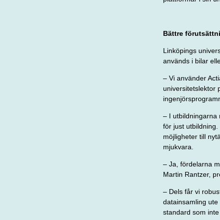
Bättre förutsätt
Linköpings univers
används i bilar el
– Vi använder Acti
universitetslektor 
ingenjörsprogramm
– I utbildningarna 
för just utbildnin
möjligheter till n
mjukvara.
– Ja, fördelarna m
Martin Rantzer, pr
– Dels får vi robu
datainsamling ute i 
standard som inte