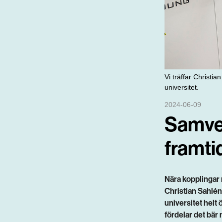
Vi träffar Christ
universitet.
2024-06-09
Samve
framti
Nära kopplingar 
Christian Sahlén
universitet helt
fördelar det bär 