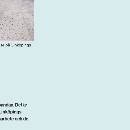
ger på Linköpings
­andan. Det är
 Linköpings
marbete och de