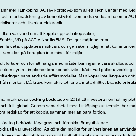
amheter i Lin­köping. ACTIA Nordic AB som är ett Tech Center med Glob
ing och marknadsföring av konnektivitet. Den andra verksamheten är 
aliserar och tillverkar elektronik.
ndlar i vår värld om att koppla upp och ihop saker,
n Sahlén, VD på ACTIA
Nordic/EMS. Det ger möjligheter att
 samla data, uppdatera
mjukvara och ge saker möjlighet att kommunicera
r framtiden på flera plan inte minst för miljön.
llt fortare, och för att hänga med måste lösningarna vara skalbara o
ssutom dyrt att implementera
konnektivitet, både vad gäller utveckling oc
trifieringen samt ändrade affärsmodeller. Man köper inte längre en grä
hål i marken. Då krävs konnektivitet för att mäta drifttid, bränsleförbrukn
na marknadsutveckling beslutade vi 2019 att investera i en helt ny pla
el och fullt global. Genom samarbetet med Linköpings universitet har man
t bra redskap för att koppla samman mer än bara fordon.
m företag behövde föryngras, och förenkla för nyutbildade
dra till vår utveckling.
Att göra det möjligt för universiteten att använd
undervisning blev ett framgångsrikt
sätt att koppla samman oss och dem