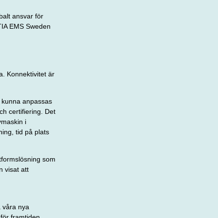
alt ansvar för
ACTIA EMS Sweden
. Konnektivitet är
ch kunna anpassas
h certifiering. Det
vmaskin i
ing, tid på plats
ttformslösning som
 visat att
a våra nya
 för
framtiden.