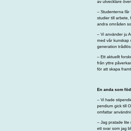
av utvecklare över
– Studenterna får 
studier till arbete,
andra områden som 
– Vi använder ju A
med vår kunskap s
generation trådl
– Ett aktuellt for
från yttre påverka
för att skapa fram
En anda som föde
– Vi hade stipendie
pendium gick till
omfattar an
vändni
– Jag pratade lite
ett svar som jag bl