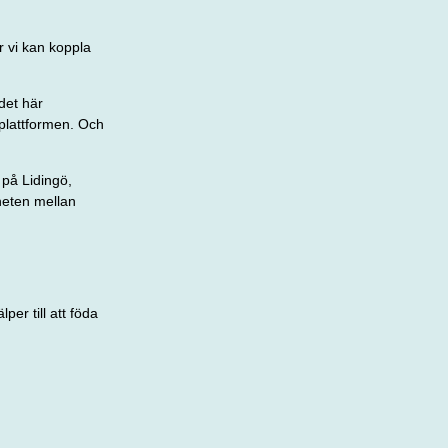
ur vi kan koppla
det här
 plattformen. Och
på Lidingö,
heten mellan
er till att föda