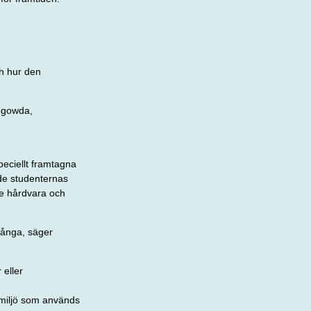
ch hur den
egowda,
speciellt framtagna
ade studenternas
åde hårdvara och
 många, säger
 eller
miljö som används