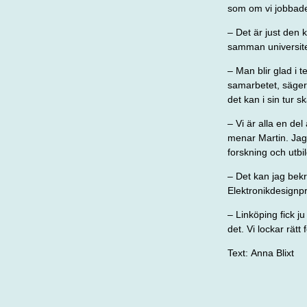
som om vi jobbade
– Det är just den k
samman universit
– Man blir glad i 
samarbetet, säger 
det kan i sin tur 
– Vi är alla en del
menar Martin. Jag 
forskning och utb
– Det kan jag bekr
Elektronikdesignp
– Linköping fick j
det. Vi lockar rätt
Text:
Anna Blixt