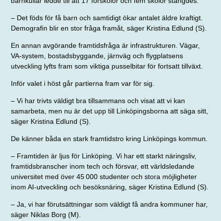
barnkullar ledde till att 17 förskolor och fem skolor stängdes.
– Det föds för få barn och samtidigt ökar antalet äldre kraftigt.
Demografin blir en stor fråga framåt, säger Kristina Edlund (S).
En annan avgörande framtidsfråga är infrastrukturen. Vägar,
VA-system, bostadsbyggande, järnväg och flyg­platsens
utveckling lyfts fram som viktiga pusselbitar för fortsatt tillväxt.
Inför valet i höst går partierna fram var för sig.
– Vi har trivts väldigt bra tillsammans och visat att vi kan
samarbeta, men nu är det upp till Linköpingsborna att säga sitt,
säger Kristina Edlund (S).
De känner båda en stark framtidstro kring Linköpings kommun.
– Framtiden är ljus för Linköping. Vi har ett starkt näringsliv,
framtidsbranscher inom tech och försvar, ett världsledande
universitet med över 45 000 studenter och stora möjligheter
inom AI-utveckling och besöksnäring, säger Kristina Edlund (S).
– Ja, vi har förutsättningar som väldigt få andra kommuner har,
säger Niklas Borg (M).