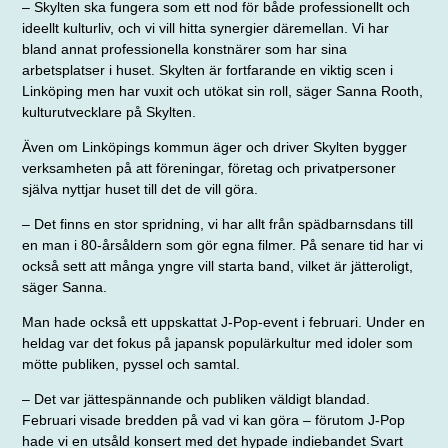
– Skylten ska fungera som ett nod för både professio­nellt och
ideellt kulturliv, och vi vill hitta synergier där­emellan. Vi har
bland annat professionella konstnärer som har sina
arbetsplatser i huset. Skylten är fortfarande en viktig scen i
Linköping men har vuxit och utökat sin roll, säger Sanna Rooth,
kulturutvecklare på Skylten.
Även om Linköpings kommun äger och driver Skylten bygger
verksamheten på att föreningar, företag och privat­personer
själva nyttjar huset till det de vill göra.
– Det finns en stor spridning, vi har allt från spädbarnsdans till
en man i 80-årsåldern som gör egna filmer. På senare tid har vi
också sett att många yngre vill starta band, vilket är jätteroligt,
säger Sanna.
Man hade också ett uppskattat J-Pop-event i februari. Under en
heldag var det fokus på japansk populärkultur med idoler som
mötte publiken, pyssel och samtal.
– Det var jättespännande och publiken väldigt blandad.
Februari visade bredden på vad vi kan göra – förutom J-Pop
hade vi en utsåld konsert med det hypade indiebandet Svart