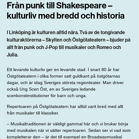
Från punk till Shakespeare –
kulturliv med bredd och historia
I Linköping är kulturen alltid nära. Två av de tongivande
kulturaktörerna – Skylten och Östgötateatern – bjuder på
allt från punk och J-Pop till musikaler och Romeo och
Julia.
Ett levande kulturliv ger en levande stad. I snart 80 år har
Östgötateatern i olika former satt guldkant på östgötarnas
dagar, och är idag Sveriges största regionteater. Man driver
också Ung Scen Öst, en av Sveriges ledande
scenkonstinstitutioner för barn och unga.
Repertoaren på Östgötateatern har alltid varit bred med allt
från musikaler till klassiker.
– Musikaltraditionen är väldigt gammal här och vi brukar börja
med musikalen när vi sätter repertoaren. Sedan ser vi vad som
kompletterar den – är det till exempel en Broad­­waymusikal