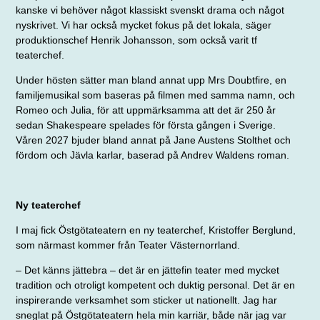
kanske vi behöver något klassiskt svenskt drama och något
nyskrivet. Vi har också mycket fokus på det lokala, säger
produktionschef Henrik Johansson, som också varit tf
teaterchef.
Under hösten sätter man bland annat upp Mrs Doubt­fire, en
familjemusikal som baseras på filmen med samma namn, och
Romeo och Julia, för att uppmärksamma att det är 250 år
sedan Shakespeare spelades för första gången i Sverige.
Våren 2027 bjuder bland annat på Jane Austens Stolthet och
fördom och Jävla karlar, baserad på Andrev Waldens roman.
Ny teaterchef
I maj fick Östgötateatern en ny teaterchef, Kristoffer Berg­lund,
som närmast kommer från Teater Västernorrland.
– Det känns jättebra – det är en jättefin teater med mycket
tradition och otroligt kompetent och duktig personal. Det är en
inspirerande verksamhet som sticker ut nationellt. Jag har
sneglat på Östgötateatern hela min karriär, både när jag var