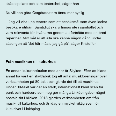
skådespelare och som teaterchef, säger han.
Nu vill han göra Östgötateatern ännu mer synlig.
– Jag vill visa upp teatern som ett besöksmål som även lockar
besökare utifrån. Samtidigt ska vi finnas ute i samhället och
vara relevanta för invånarna genom att fortsätta med en bred
repertoar. Mitt mål är att alla ska känna någon gång under
säsongen att ’det här måste jag gå på’, säger Kristoffer.
Från musikhus till kulturhus
En annan kulturinstitution med anor är Skylten. Efter att bland
annat ha varit en skyltfabrik tog ett antal musik­föreningar över
verksamheten på 80-talet och gjorde det till ett musikhus.
Under 90-talet var det en stark, internationellt känd scen för
punk och hardcore som nog ger många Linköpingsbor något
nostalgiskt i blicken. 2018 gjordes verksamheten om från
musik- till kulturhus, och är idag en mycket viktig scen för
kulturlivet i Linköping.